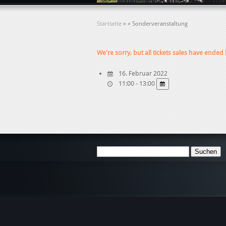
Startseite
»
»
Sonderveranstaltung
We're sorry, but all tickets sales have ended
16. Februar 2022
11:00 - 13:00