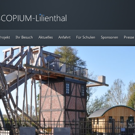
Projekt
Ihr Besuch
Aktuelles
Anfahrt
Für Schulen
Sponsoren
Presse