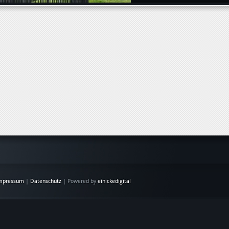
mpressum
|
Datenschutz
| Powered by
einickedigital