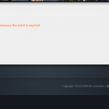
 because the event is expired.
Copyright TELESCOPIUM-Lilienthal |
I